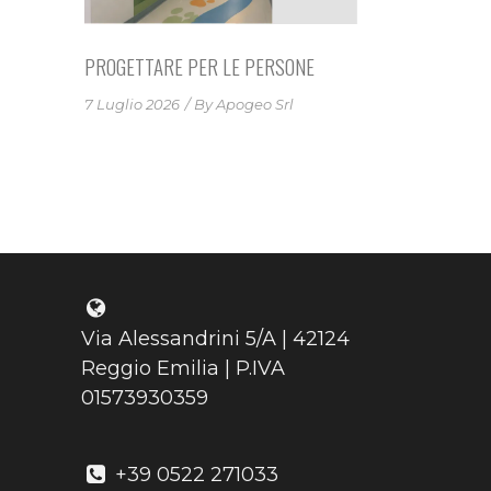
PROGETTARE PER LE PERSONE
7 Luglio 2026
By
Apogeo Srl
Via Alessandrini 5/A | 42124
Reggio Emilia | P.IVA
01573930359
+39 0522 271033