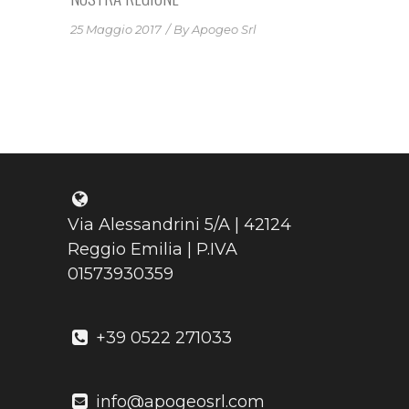
25 Maggio 2017
By
Apogeo Srl
Via Alessandrini 5/A | 42124
Reggio Emilia | P.IVA
01573930359
+39 0522 271033
info@apogeosrl.com